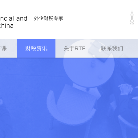
开课
财税资讯
关于RTF
联系我们
财税政策
关于我们
财务服务
商务服务
咨
热点资讯
加入RTF
会计外包
企业设立
CR
案例实务
纳税申报
企业变更
跨
常见问题
出纳外包
企业注销
保
企业新闻
财税咨询
国际秘书