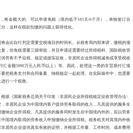
将金额大的、可以申请免税（境内低于183天/6个月），单独签订合
区分，这样在税款扣缴的问题上获得优化。
间将会比自行判定需要交税项目的时间长。从税务局内部来讲，缴税的项
批复，但免税需要三级审批，并且申请还需要经过所得税科、国际税收管
提供劳务不予征税、核定或据实征收，非居民企业所得税减免或享受税收
汇金额5000万元人民币以上）等。因此，处理这一类的非贸易付汇项
不要把税务支付和合同备案、纳税核定一起处理。在实际操作中，也需要
上进行一个权衡。
，根据《国家税务总局关于印发〈非居民企业所得税核定征收管理办法〉
条规定，非居民企业为中国境内客户提供劳务取得的收入，凡其提供的服务全
报缴纳企业所得税。凡其提供的服务同时发生在中国境内外的，应以劳务
在中国境内取得的劳务收入申报缴纳企业所得税。税务机关对其境内外收
求非居民企业提供真实有效的证明，并根据工作量、工作时间、成本费用