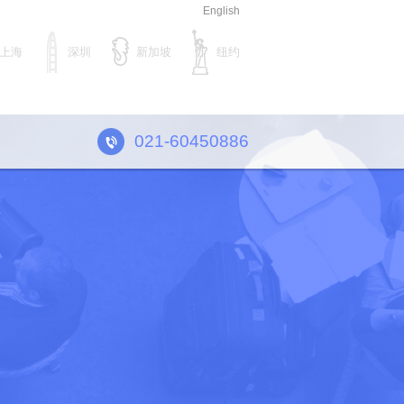
English
上海
深圳
新加坡
纽约
021-60450886
询服务
海外投资
政府项目（产
S咨询
跨国企业并购
上海奉贤产业
境电商咨询
境外股权转让
健品行业咨询
美元投资及移民